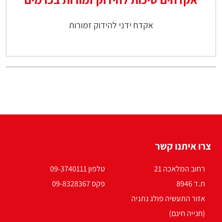
אקדח ידני להידוק זמורות
צרו איתנו קשר
רחוב המלאכה 21
טלפון 09-3740111
ת.ד 8946
פקס 09-8328367
אזור התעשיה פולג נתניה
(חנייה חינם)