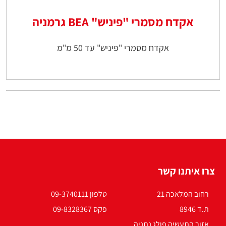
אקדח מסמרי "פיניש" BEA גרמניה
אקדח מסמרי "פיניש" עד 50 מ"מ
צרו איתנו קשר
רחוב המלאכה 21
טלפון 09-3740111
ת.ד 8946
פקס 09-8328367
אזור התעשיה פולג נתניה