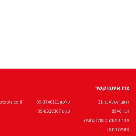
צרו איתנו קשר
רחוב המלאכה 21
טלפון 09-3740111
tools.co.il
ת.ד 8946
פקס 09-8328367
אזור התעשיה פולג נתניה
(חנייה חינם)