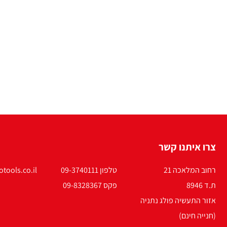
צרו איתנו קשר
רחוב המלאכה 21
טלפון 09-3740111
tools.co.il
ת.ד 8946
פקס 09-8328367
אזור התעשיה פולג נתניה
(חנייה חינם)