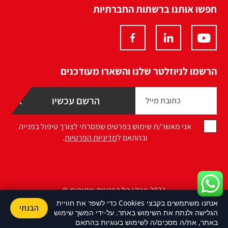
חפשו אותנו ברשתות החברתיות
הרשמו לניוזלטר שלנו והשארו מעודכנים
אני מאשר/ת שימוש בפרטים שמסרתי לצורך טיפול בפנייה
ובהתאם ל
מדיניות הפרטיות
.
2021 ארקו כל הזכויות שמורות ©
אנחנו משתמשים בקבצי Cookies כדי לשפר את חוויית
הבנתי
Design by Namelesspace
הגלישה ולנתח את השימוש באתר. על-ידי המשך שימוש
באתר, את/ה מסכים/ה לשימוש בעוגיות בהתאם