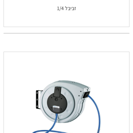
זביבל 1/4