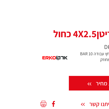
 כחול
צינור פוליאוריטן4X2.5 כחול לחץ עבודה 10 BAR
חוזק
מחיר
תנו קשר