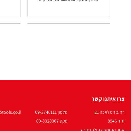
צרו איתנו קשר
רחוב המלאכה 21
טלפון 09-3740111
tools.co.il
ת.ד 8946
פקס 09-8328367
אזור התעשיה פולג נתניה