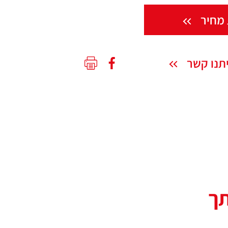
מחיר
תנו קשר
תך