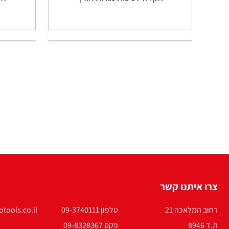
צרו איתנו קשר
רחוב המלאכה 21
טלפון 09-3740111
tools.co.il
ת.ד 8946
פקס 09-8328367