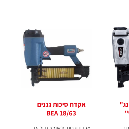
נג"
אקדח סיכות גגנים
"
18/63 BEA
ור
אקדח סיכות פנאומטי גדול עד