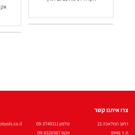
אקד
צרו איתנו קשר
רחוב המלאכה 21
טלפון 09-3740111
tools.co.il
ת.ד 8946
פקס 09-8328367