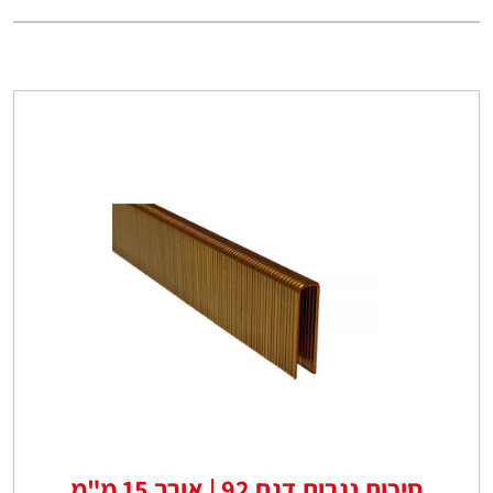
סיכות נגרות דגם 92 | אורך 15 מ"מ