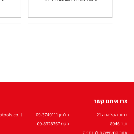
צרו איתנו קשר
רחוב המלאכה 21
טלפון 09-3740111
tools.co.il
ת.ד 8946
פקס 09-8328367
אזור התעשיה פולג נתניה