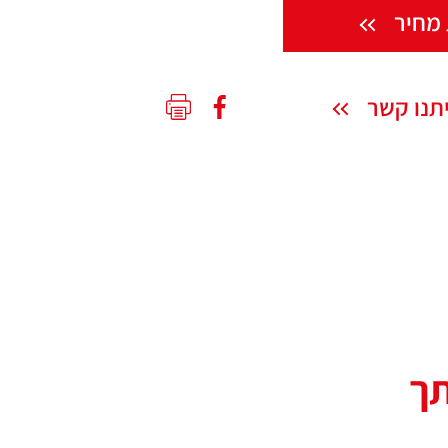
מחיר
תנו קשר
תך