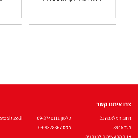
צרו איתנו קשר
רחוב המלאכה 21
טלפון 09-3740111
tools.co.il
ת.ד 8946
פקס 09-8328367
אזור התעשיה פולג נתניה