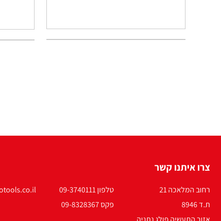
צרו איתנו קשר
רחוב המלאכה 21
טלפון 09-3740111
tools.co.il
ת.ד 8946
פקס 09-8328367
אזור התעשיה פולג נתניה