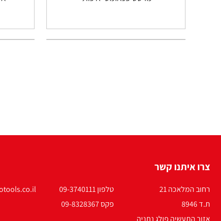
צרו איתנו קשר
רחוב המלאכה 21
טלפון 09-3740111
tools.co.il
ת.ד 8946
פקס 09-8328367
אזור התעשיה פולג נתניה