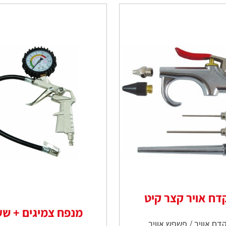
דח אויר קצר קיט
מנפח צמיגים + שע
דח אוויר / פשפש אוויר