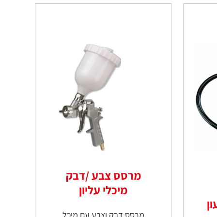
מרסס צבע /דבק
מיכלי עליון
ון
מרסס דבק וצבע עם מיכל