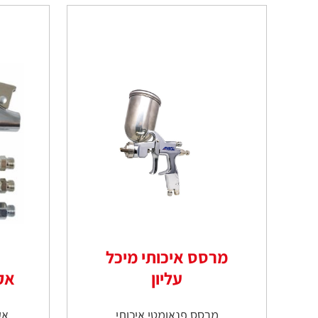
מרסס איכותי מיכל
עליון
אק
מרסס פנאומטי איכותי
אק