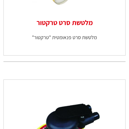
מלטשת סרט טרקטור
מלטשת סרט פנאומטית "טרקטור"