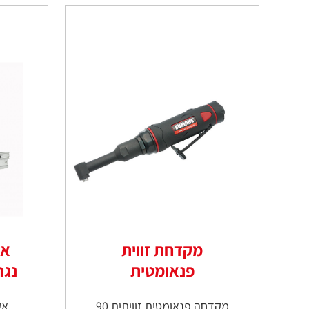
מקדחת זווית
אק
פנאומטית
נגרות 65
מקדחה פנאומטית זוויתית 90
אק