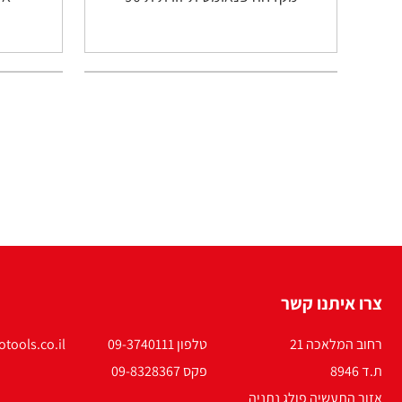
צרו איתנו קשר
רחוב המלאכה 21
טלפון 09-3740111
tools.co.il
ת.ד 8946
פקס 09-8328367
אזור התעשיה פולג נתניה