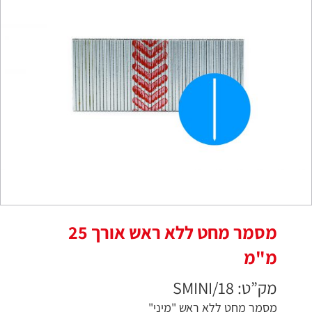
מסמר מחט ללא ראש אורך 25
מ"מ
מק”ט: SMINI/18
מסמר מחט ללא ראש "מיני"