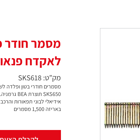
מסמר חודר פ
לאקדח פנאומטי 8
מק”ט: SKS618
מסמרים חודרי בטון ופלדה לש
SKS650 תוצרת BEA גרמניה.
אידיאלי לבוני תפאורות והרכב
באריזה 1,500 מסמרים
לקבלת הצעת 