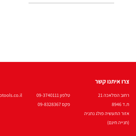
צרו איתנו קשר
רחוב המלאכה 21
טלפון 09-3740111
tools.co.il
ת.ד 8946
פקס 09-8328367
אזור התעשיה פולג נתניה
(חנייה חינם)