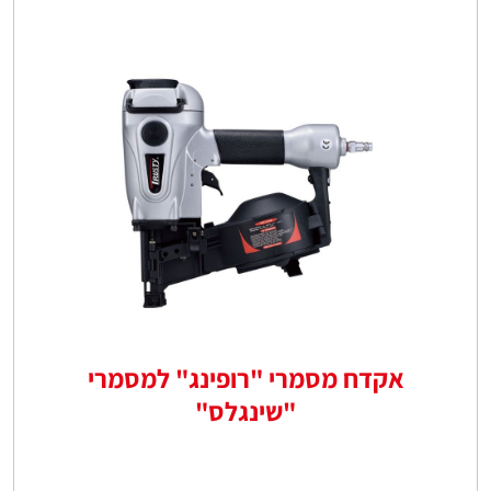
אקדח מסמרי "רופינג" למסמרי
"שינגלס"