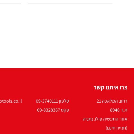
צרו איתנו קשר
רחוב המלאכה 21
טלפון 09-3740111
tools.co.il
ת.ד 8946
פקס 09-8328367
אזור התעשיה פולג נתניה
(חנייה חינם)