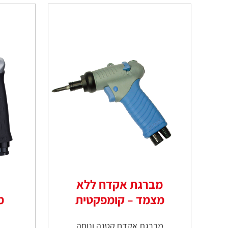
מברגת אקדח ללא
מצמד – קומפקטית
מ
מברגת אקדח קטנה ונוחה