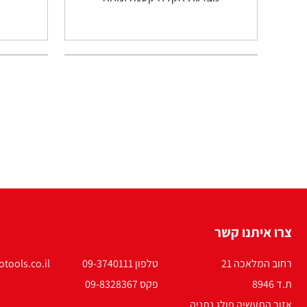
צרו איתנו קשר
רחוב המלאכה 21
טלפון 09-3740111
tools.co.il
ת.ד 8946
פקס 09-8328367
אזור התעשיה פולג נתניה