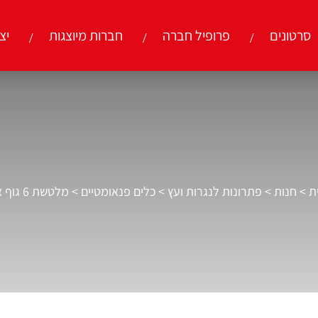
סרטונים
פרופיל חברה
חברות מיוצגות
יצ
ת
>
חנות
>
פתרונות לנגרות ועץ
>
כלים פנאומטיים
>
מלטשת 6 גוף אלומיניום