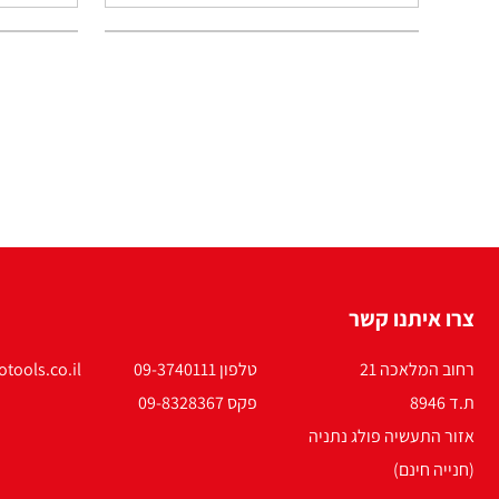
צרו איתנו קשר
רחוב המלאכה 21
טלפון 09-3740111
tools.co.il
ת.ד 8946
פקס 09-8328367
אזור התעשיה פולג נתניה
(חנייה חינם)