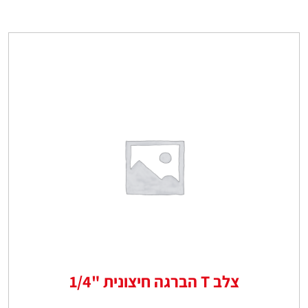
צלב T הברגה חיצונית "1/4