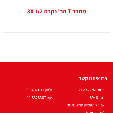
מחבר T הב' נקבה 3X 1/2
צרו איתנו קשר
רחוב המלאכה 21
טלפון 09-3740111
ת.ד 8946
פקס 09-8328367
אזור התעשיה פולג נתניה
(חנייה חינם)