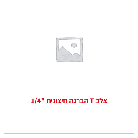
צלב T הברגה חיצונית "1/4