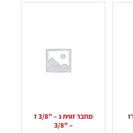
ז
מחבר זווית נ – "3/8 ז
– "3/8