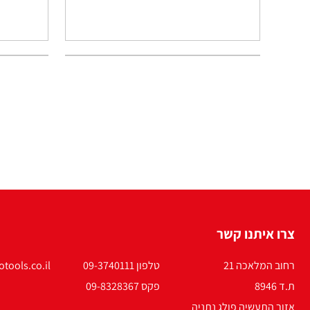
צרו איתנו קשר
רחוב המלאכה 21
טלפון 09-3740111
tools.co.il
ת.ד 8946
פקס 09-8328367
אזור התעשיה פולג נתניה