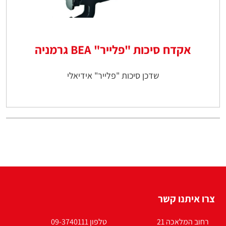
אקדח סיכות "פלייר" BEA גרמניה
שדכן סיכות "פלייר" אידיאלי
צרו איתנו קשר
רחוב המלאכה 21
טלפון 09-3740111