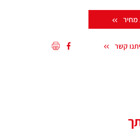
מחיר
תנו קשר
תך