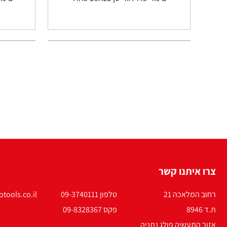
צרו איתנו קשר
רחוב המלאכה 21
טלפון 09-3740111
tools.co.il
ת.ד 8946
פקס 09-8328367
אזור התעשיה פולג נתניה