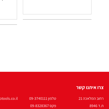
צרו איתנו קשר
רחוב המלאכה 21
טלפון 09-3740111
tools.co.il
ת.ד 8946
פקס 09-8328367