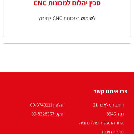
סכין יהלום למכונות CNC
לשימוש במכונות CNC לחירוץ
צרו איתנו קשר
רחוב המלאכה 21
טלפון 09-3740111
ת.ד 8946
פקס 09-8328367
אזור התעשיה פולג נתניה
(חנייה חינם)