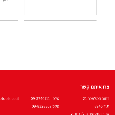
צרו איתנו קשר
רחוב המלאכה 21
טלפון 09-3740111
tools.co.il
ת.ד 8946
פקס 09-8328367
אזור התעשיה פולג נתניה