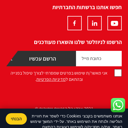
חפשו אותנו ברשתות החברתיות
הרשמו לניוזלטר שלנו והשארו מעודכנים
אני מאשר/ת שימוש בפרטים שמסרתי לצורך טיפול בפנייה
ובהתאם ל
מדיניות הפרטיות
.
2021 ארקו כל הזכויות שמורות ©
אנחנו משתמשים בקבצי Cookies כדי לשפר את חוויית
הבנתי
Design by Namelesspace
הגלישה ולנתח את השימוש באתר. על-ידי המשך שימוש
באתר, את/ה מסכים/ה לשימוש בעוגיות בהתאם