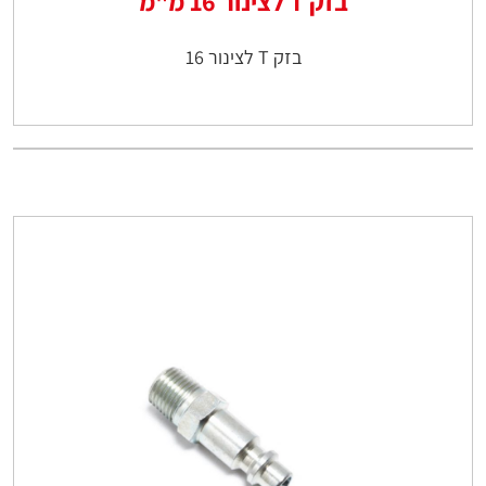
בזק T לצינור 16 מ"מ
בזק T לצינור 16