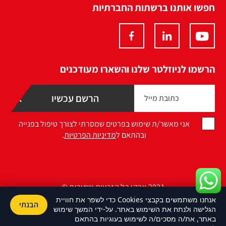
חפשו אותנו ברשתות החברתיות
הרשמו לניוזלטר שלנו והשארו מעודכנים
אני מאשר/ת שימוש בפרטים שמסרתי לצורך טיפול בפנייה
ובהתאם ל
מדיניות הפרטיות
.
2021 ארקו כל הזכויות שמורות ©
אנחנו משתמשים בקבצי Cookies כדי לשפר את חוויית
הבנתי
Design by Namelesspace
הגלישה ולנתח את השימוש באתר. על-ידי המשך שימוש
באתר, את/ה מסכים/ה לשימוש בעוגיות בהתאם