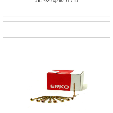
בורג דק טורקס 6/80 בורג