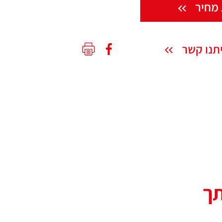
מחיר
תנו קשר
תך