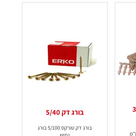
נגלס 38
בורג דק 5/40
בורג דק טורקס 5/100 בורג
לס אורך 38 מ"מ
גמיש