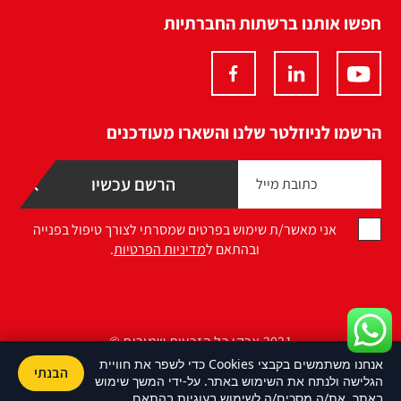
חפשו אותנו ברשתות החברתיות
הרשמו לניוזלטר שלנו והשארו מעודכנים
אני מאשר/ת שימוש בפרטים שמסרתי לצורך טיפול בפנייה
ובהתאם ל
מדיניות הפרטיות
.
2021 ארקו כל הזכויות שמורות ©
אנחנו משתמשים בקבצי Cookies כדי לשפר את חוויית
הבנתי
Design by Namelesspace
הגלישה ולנתח את השימוש באתר. על-ידי המשך שימוש
באתר, את/ה מסכים/ה לשימוש בעוגיות בהתאם