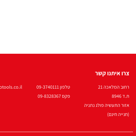
צרו איתנו קשר
רחוב המלאכה 21
טלפון 09-3740111
tools.co.il
ת.ד 8946
פקס 09-8328367
אזור התעשיה פולג נתניה
(חנייה חינם)