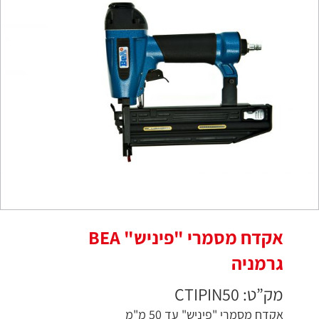
אקדח מסמרי "פיניש" BEA
גרמניה
מק”ט: CTIPIN50
אקדח מסמרי "פיניש" עד 50 מ"מ