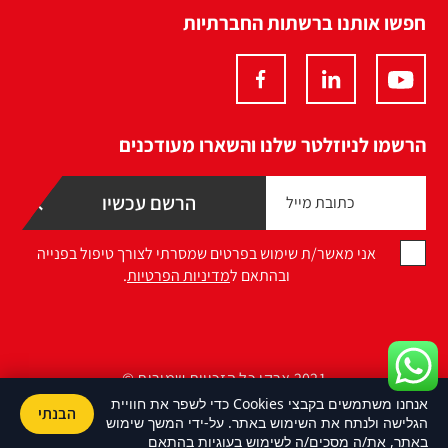
חפשו אותנו ברשתות החברתיות
הרשמו לניוזלטר שלנו והשארו מעודכנים
אני מאשר/ת שימוש בפרטים שמסרתי לצורך טיפול בפנייה
ובהתאם ל
מדיניות הפרטיות
.
2021 ארקו כל הזכויות שמורות ©
אנחנו משתמשים בקבצי Cookies כדי לשפר את חוויית
הבנתי
Design by Namelesspace
הגלישה ולנתח את השימוש באתר. על-ידי המשך שימוש
באתר, את/ה מסכים/ה לשימוש בעוגיות בהתאם