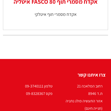
אקדח מסמרי תוף 80 FASCO איטליה
אקדח מסמרי תוף איטלקי
צרו איתנו קשר
רחוב המלאכה 21
טלפון 09-3740111
ת.ד 8946
פקס 09-8328367
אזור התעשיה פולג נתניה
(חנייה חינם)