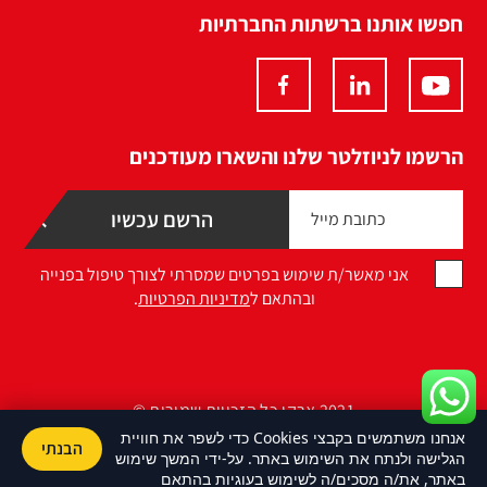
חפשו אותנו ברשתות החברתיות
הרשמו לניוזלטר שלנו והשארו מעודכנים
אני מאשר/ת שימוש בפרטים שמסרתי לצורך טיפול בפנייה
ובהתאם ל
מדיניות הפרטיות
.
2021 ארקו כל הזכויות שמורות ©
אנחנו משתמשים בקבצי Cookies כדי לשפר את חוויית
הבנתי
Design by Namelesspace
הגלישה ולנתח את השימוש באתר. על-ידי המשך שימוש
באתר, את/ה מסכים/ה לשימוש בעוגיות בהתאם