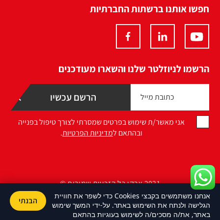
חפשו אותנו ברשתות החברתיות
הרשמו לניוזלטר שלנו והשארו מעודכנים
אני מאשר/ת שימוש בפרטים שמסרתי לצורך טיפול בפנייה
ובהתאם ל
מדיניות הפרטיות
.
2021 ארקו כל הזכויות שמורות ©
אנחנו משתמשים בקבצי Cookies כדי לשפר את חוויית
הבנתי
Design by Namelesspace
הגלישה ולנתח את השימוש באתר. על-ידי המשך שימוש
באתר, את/ה מסכים/ה לשימוש בעוגיות בהתאם