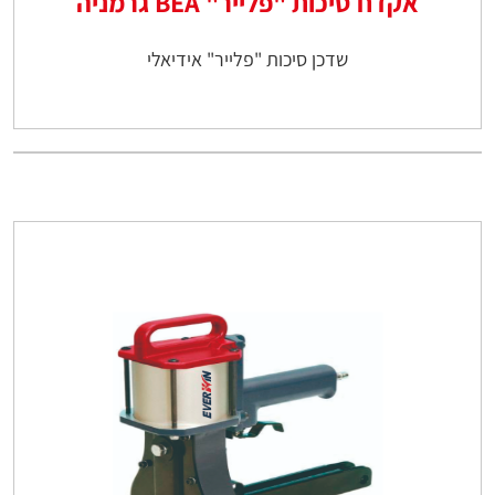
אקדח סיכות "פלייר" BEA גרמניה
שדכן סיכות "פלייר" אידיאלי