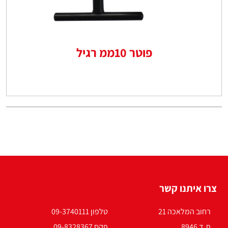
פוטר 10ממ רגיל
צרו איתנו קשר
רחוב המלאכה 21
טלפון 09-3740111
ת.ד 8946
פקס 09-8328367