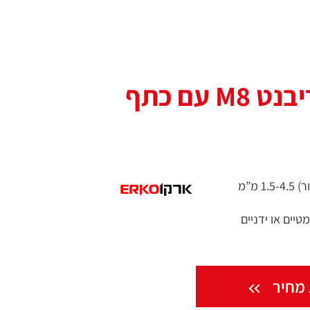
 עם כתף
 מ”מ
יים או ידניים
מחיר