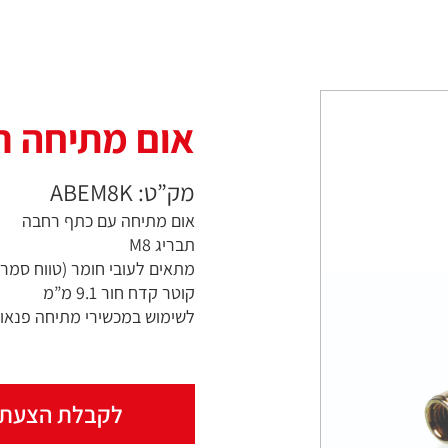
אום מתיחה ריבנט M8
מק”ט: ABEM8K
אום מתיחה עם כתף רחבה
תבריג M8
מתאים לעובי חומר (טווח סמרור) 1.5-4.5
קוטר קדח חור 9.1 מ”מ
לשימוש במכשירי מתיחה פנאומט
לקבלת הצעת 