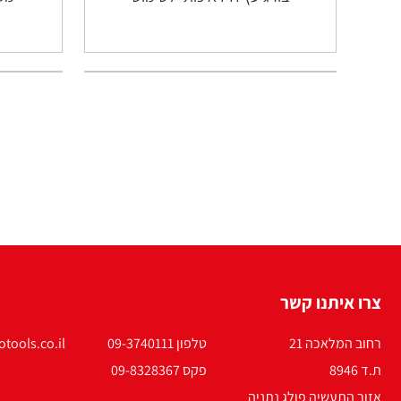
צרו איתנו קשר
רחוב המלאכה 21
טלפון 09-3740111
tools.co.il
ת.ד 8946
פקס 09-8328367
אזור התעשיה פולג נתניה