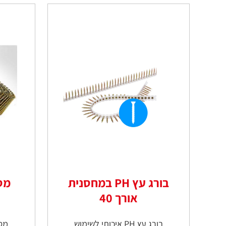
בורג עץ PH במחסנית
מס
אורך 40
בורג עץ PH איכותי לשימוש
מסמר 