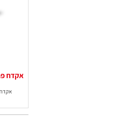
אקדח פנא
אקדח 