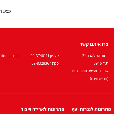
מציג ת
צרו איתנו קשר
רחוב המלאכה 21
טלפון 09-3740111
tools.co.il
ת.ד 8946
פקס 09-8328367
אזור התעשיה פולג נתניה
(חנייה חינם)
פתרונות לנגרות ועץ
פתרונות לאריזה וייצור