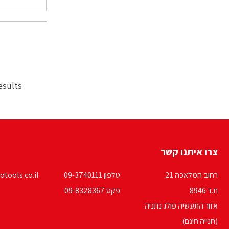
esults
צרו איתנו קשר
רחוב המלאכה 21
טלפון 09-3740111
tools.co.il
ת.ד 8946
פקס 09-8328367
אזור התעשיה פולג נתניה
(חנייה חינם)