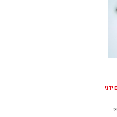
ידני
ש