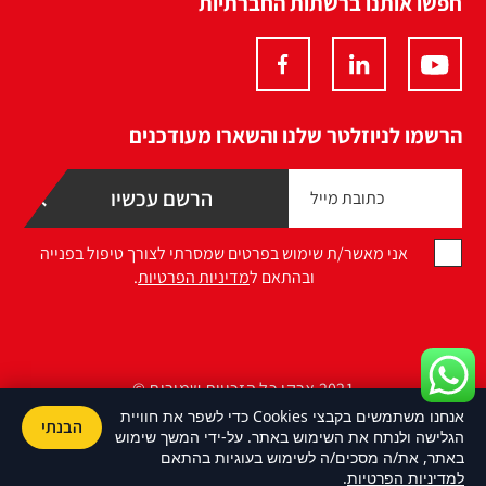
חפשו אותנו ברשתות החברתיות
הרשמו לניוזלטר שלנו והשארו מעודכנים
אני מאשר/ת שימוש בפרטים שמסרתי לצורך טיפול בפנייה
ובהתאם ל
מדיניות הפרטיות
.
2021 ארקו כל הזכויות שמורות ©
אנחנו משתמשים בקבצי Cookies כדי לשפר את חוויית
הבנתי
Design by Namelesspace
הגלישה ולנתח את השימוש באתר. על-ידי המשך שימוש
באתר, את/ה מסכים/ה לשימוש בעוגיות בהתאם
למדיניות הפרטיות
.