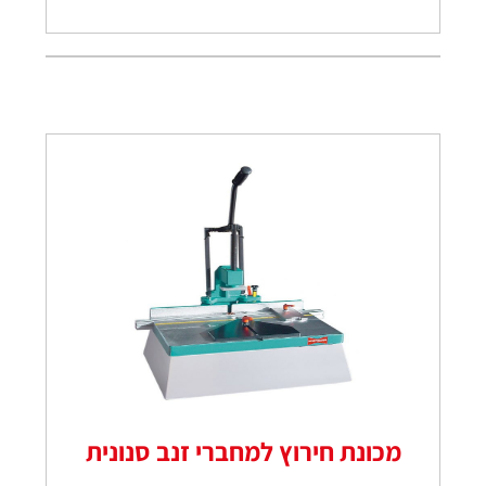
מכונת חירוץ למחברי זנב סנונית