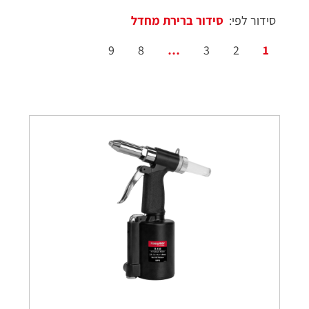
סידור לפי:
9
8
…
3
2
1